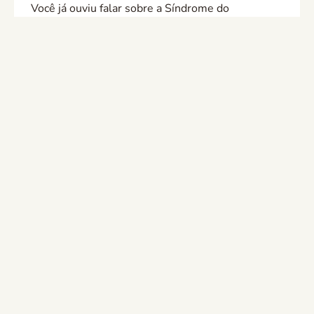
Você já ouviu falar sobre a Síndrome do
Imobilismo? Essa condição está diretamente
relacionada ao estilo de vida da população idosa e
se manifesta...
Cuidados
16/3/2022
Mês da prevenção de doenças renais: